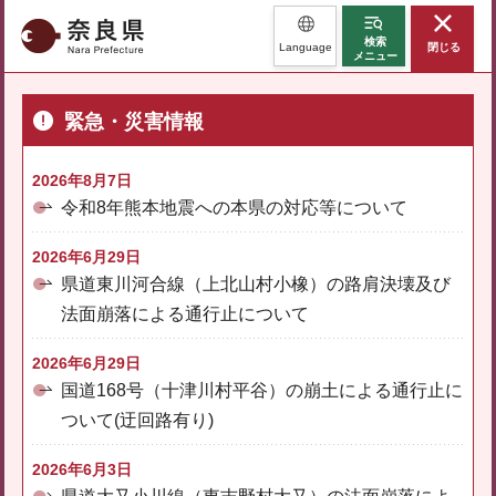
奈良県
検索
Language
閉じる
メニュー
緊急・災害情報
2026年8月7日
令和8年熊本地震への本県の対応等について
2026年6月29日
県道東川河合線（上北山村小橡）の路肩決壊及び
法面崩落による通行止について
2026年6月29日
国道168号（十津川村平谷）の崩土による通行止に
ついて(迂回路有り)
2026年6月3日