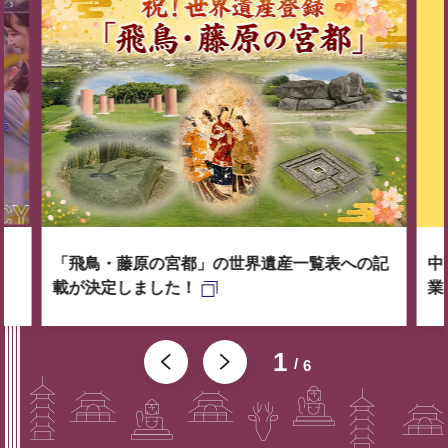
「飛鳥・藤原の宮都」の世界遺産一覧表への記
中
載が決定しました！
業
1
6