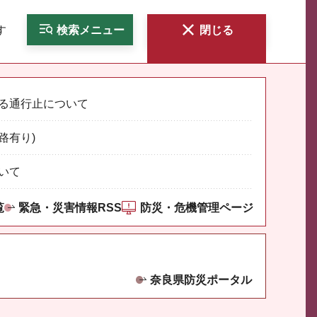
す
検索
メニュー
閉じる
る通行止について
路有り)
いて
覧
緊急・災害情報RSS
防災・危機管理ページ
奈良県防災ポータル