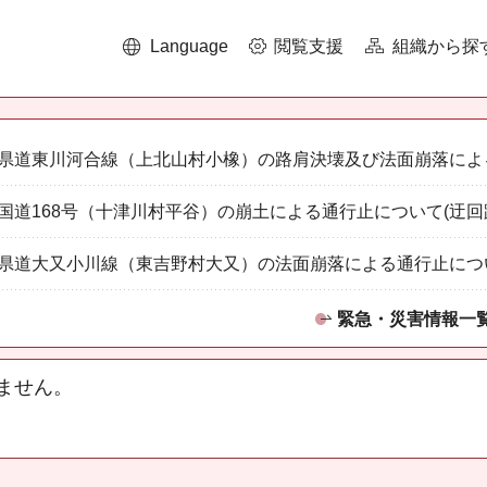
Language
閲覧支援
組織から探
県道東川河合線（上北山村小橡）の路肩決壊及び法面崩落によ
国道168号（十津川村平谷）の崩土による通行止について(迂回
県道大又小川線（東吉野村大又）の法面崩落による通行止につ
緊急・災害情報一
ません。