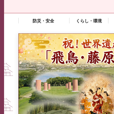
防災・安全
くらし・環境
中東情勢や原油価格上昇の影響
を受ける中小企業向け相談窓口
について
ふるさと納税なら、奈良