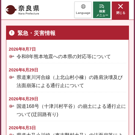
奈良県
検索
Language
閉じる
メニュー
緊急・災害情報
2026年8月7日
令和8年熊本地震への本県の対応等について
2026年6月29日
県道東川河合線（上北山村小橡）の路肩決壊及び
法面崩落による通行止について
2026年6月29日
国道168号（十津川村平谷）の崩土による通行止に
ついて(迂回路有り)
2026年6月3日