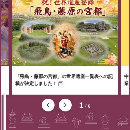
「飛鳥・藤原の宮都」の世界遺産一覧表への記
中
載が決定しました！
業
1
6