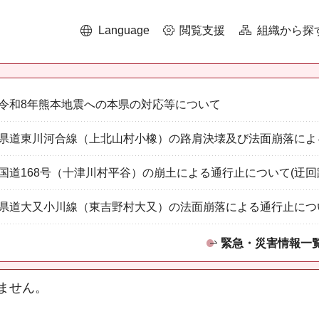
Language
閲覧支援
組織から探
令和8年熊本地震への本県の対応等について
県道東川河合線（上北山村小橡）の路肩決壊及び法面崩落によ
国道168号（十津川村平谷）の崩土による通行止について(迂回
県道大又小川線（東吉野村大又）の法面崩落による通行止につ
緊急・災害情報一
ません。