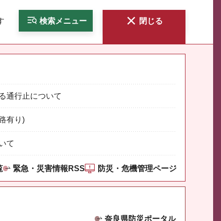
す
検索
メニュー
閉じる
る通行止について
路有り)
いて
覧
緊急・災害情報RSS
防災・危機管理ページ
奈良県防災ポータル