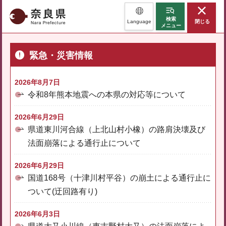
奈良県
検索
Language
閉じる
メニュー
緊急・災害情報
2026年8月7日
令和8年熊本地震への本県の対応等について
2026年6月29日
県道東川河合線（上北山村小橡）の路肩決壊及び
法面崩落による通行止について
2026年6月29日
国道168号（十津川村平谷）の崩土による通行止に
ついて(迂回路有り)
2026年6月3日