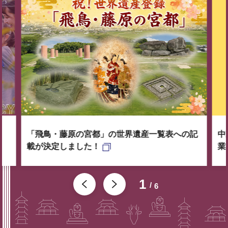
「飛鳥・藤原の宮都」の世界遺産一覧表への記
中
載が決定しました！
業
1
6