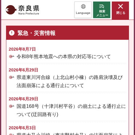
奈良県
検索
Language
閉じる
メニュー
緊急・災害情報
2026年8月7日
令和8年熊本地震への本県の対応等について
2026年6月29日
県道東川河合線（上北山村小橡）の路肩決壊及び
法面崩落による通行止について
2026年6月29日
国道168号（十津川村平谷）の崩土による通行止に
ついて(迂回路有り)
2026年6月3日