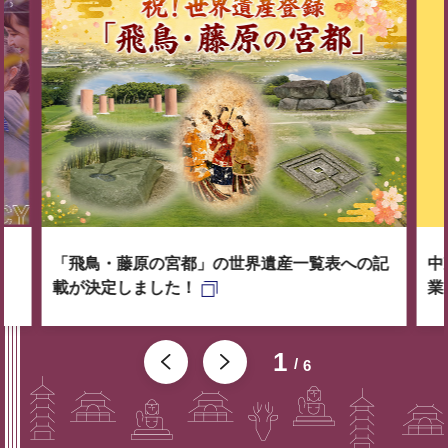
「飛鳥・藤原の宮都」の世界遺産一覧表への記
中
載が決定しました！
業
1
6