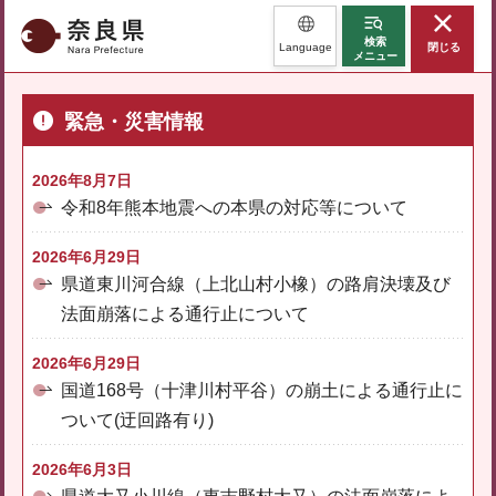
奈良県
検索
Language
閉じる
メニュー
緊急・災害情報
2026年8月7日
令和8年熊本地震への本県の対応等について
2026年6月29日
県道東川河合線（上北山村小橡）の路肩決壊及び
法面崩落による通行止について
2026年6月29日
国道168号（十津川村平谷）の崩土による通行止に
ついて(迂回路有り)
2026年6月3日