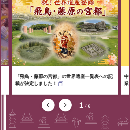
「飛鳥・藤原の宮都」の世界遺産一覧表への記
中
載が決定しました！
業
1
6