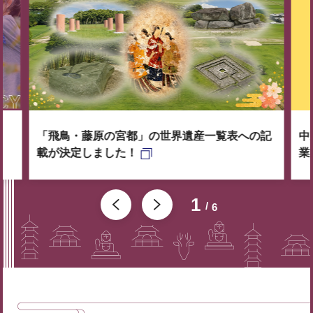
「飛鳥・藤原の宮都」の世界遺産一覧表への記
中
載が決定しました！
業
1
6