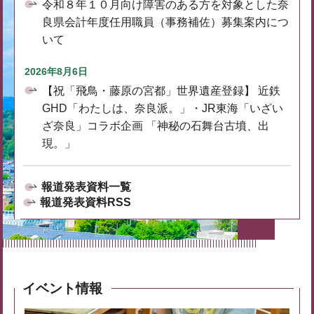
令和８年１０月向け障害のある方を対象とした奈
良県会計年度任用職員（事務補佐）募集案内につ
いて
2026年8月6日
【祝「飛鳥・藤原の宮都」世界遺産登録】 近鉄
GHD「わたしは、奈良派。」・JR東海「いざい
ざ奈良」コラボ企画 「神秘の石舞台古墳、出
現。」
報道発表資料一覧
報道発表資料RSS
イベント情報