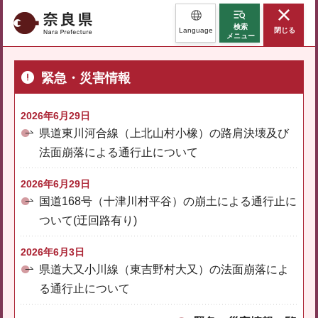
奈良県
検索
Language
閉じる
メニュー
緊急・災害情報
2026年6月29日
県道東川河合線（上北山村小橡）の路肩決壊及び
法面崩落による通行止について
2026年6月29日
国道168号（十津川村平谷）の崩土による通行止に
ついて(迂回路有り)
2026年6月3日
県道大又小川線（東吉野村大又）の法面崩落によ
る通行止について