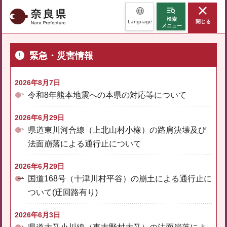
奈良県
検索
Language
閉じる
メニュー
緊急・災害情報
2026年8月7日
令和8年熊本地震への本県の対応等について
2026年6月29日
県道東川河合線（上北山村小橡）の路肩決壊及び
法面崩落による通行止について
2026年6月29日
国道168号（十津川村平谷）の崩土による通行止に
ついて(迂回路有り)
2026年6月3日