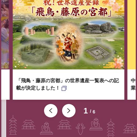
「飛鳥・藤原の宮都」の世界遺産一覧表への記
中
載が決定しました！
業
1
6