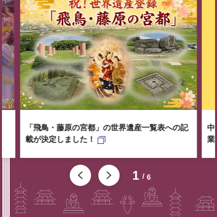
「飛鳥・藤原の宮都」の世界遺産一覧表への記
中
載が決定しました！
業
1
6