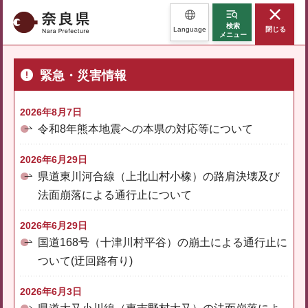
奈良県
検索
Language
閉じる
メニュー
緊急・災害情報
2026年8月7日
令和8年熊本地震への本県の対応等について
2026年6月29日
県道東川河合線（上北山村小橡）の路肩決壊及び
法面崩落による通行止について
2026年6月29日
国道168号（十津川村平谷）の崩土による通行止に
ついて(迂回路有り)
2026年6月3日