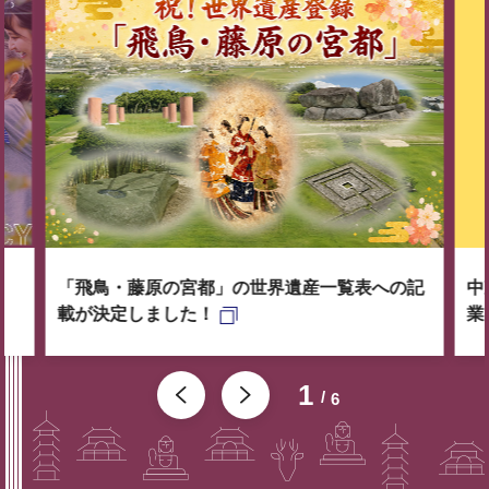
「飛鳥・藤原の宮都」の世界遺産一覧表への記
中
載が決定しました！
業
1
6