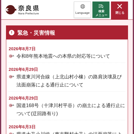
奈良県
検索
Language
閉じる
メニュー
緊急・災害情報
2026年8月7日
令和8年熊本地震への本県の対応等について
2026年6月29日
県道東川河合線（上北山村小橡）の路肩決壊及び
法面崩落による通行止について
2026年6月29日
国道168号（十津川村平谷）の崩土による通行止に
ついて(迂回路有り)
2026年6月3日