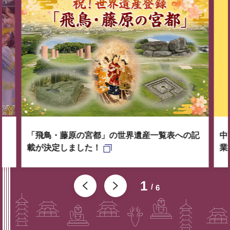
「飛鳥・藤原の宮都」の世界遺産一覧表への記
中
載が決定しました！
業
1
6