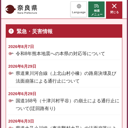
奈良県
検索
Language
閉じる
メニュー
緊急・災害情報
2026年8月7日
令和8年熊本地震への本県の対応等について
2026年6月29日
県道東川河合線（上北山村小橡）の路肩決壊及び
法面崩落による通行止について
2026年6月29日
国道168号（十津川村平谷）の崩土による通行止に
ついて(迂回路有り)
2026年6月3日