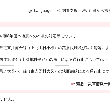
Language
閲覧支援
組織から探
令和8年熊本地震への本県の対応等について
県道東川河合線（上北山村小橡）の路肩決壊及び法面崩落によ
国道168号（十津川村平谷）の崩土による通行止について(迂回
県道大又小川線（東吉野村大又）の法面崩落による通行止につ
緊急・災害情報一
ません。