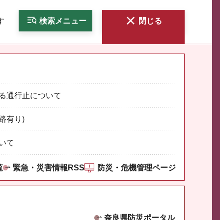
す
検索
メニュー
閉じる
る通行止について
路有り)
いて
覧
緊急・災害情報RSS
防災・危機管理ページ
奈良県防災ポータル