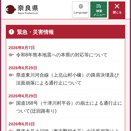
奈良県
検索
Language
閉じる
メニュー
緊急・災害情報
2026年8月7日
令和8年熊本地震への本県の対応等について
2026年6月29日
県道東川河合線（上北山村小橡）の路肩決壊及び
法面崩落による通行止について
2026年6月29日
国道168号（十津川村平谷）の崩土による通行止に
ついて(迂回路有り)
2026年6月3日