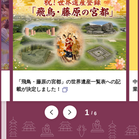
「飛鳥・藤原の宮都」の世界遺産一覧表への記
中
載が決定しました！
業
1
6