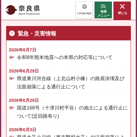
奈良県
検索
Language
閉じる
メニュー
緊急・災害情報
2026年8月7日
令和8年熊本地震への本県の対応等について
2026年6月29日
県道東川河合線（上北山村小橡）の路肩決壊及び
法面崩落による通行止について
2026年6月29日
国道168号（十津川村平谷）の崩土による通行止に
ついて(迂回路有り)
2026年6月3日