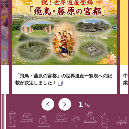
「飛鳥・藤原の宮都」の世界遺産一覧表への記
中
載が決定しました！
業
1
6