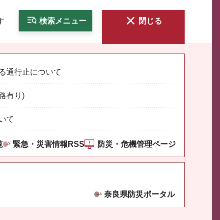
す
検索
メニュー
閉じる
る通行止について
路有り)
いて
覧
緊急・災害情報RSS
防災・危機管理ページ
奈良県防災ポータル