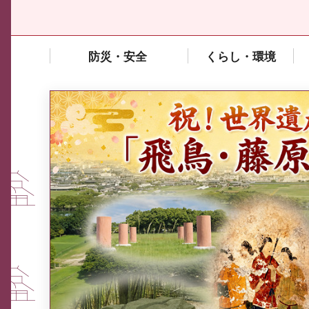
防災・安全
くらし・環境
中東情勢や原油価格上昇の影響
を受ける中小企業向け相談窓口
について
ふるさと納税なら、奈良