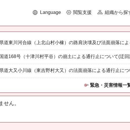
Language
閲覧支援
組織から探
県道東川河合線（上北山村小橡）の路肩決壊及び法面崩落によ
国道168号（十津川村平谷）の崩土による通行止について(迂回
県道大又小川線（東吉野村大又）の法面崩落による通行止につ
緊急・災害情報一
ません。