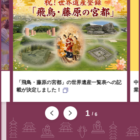
「飛鳥・藤原の宮都」の世界遺産一覧表への記
中
載が決定しました！
業
1
6