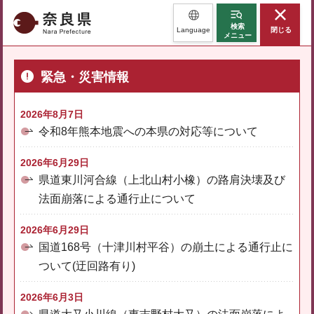
奈良県
検索
Language
閉じる
メニュー
緊急・災害情報
2026年8月7日
令和8年熊本地震への本県の対応等について
2026年6月29日
県道東川河合線（上北山村小橡）の路肩決壊及び
法面崩落による通行止について
2026年6月29日
国道168号（十津川村平谷）の崩土による通行止に
ついて(迂回路有り)
2026年6月3日