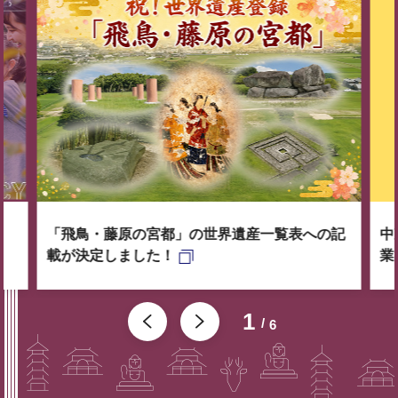
「飛鳥・藤原の宮都」の世界遺産一覧表への記
中
載が決定しました！
業
1
6