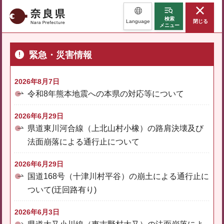
奈良県
検索
Language
閉じる
メニュー
緊急・災害情報
2026年8月7日
令和8年熊本地震への本県の対応等について
2026年6月29日
県道東川河合線（上北山村小橡）の路肩決壊及び
法面崩落による通行止について
2026年6月29日
国道168号（十津川村平谷）の崩土による通行止に
ついて(迂回路有り)
2026年6月3日