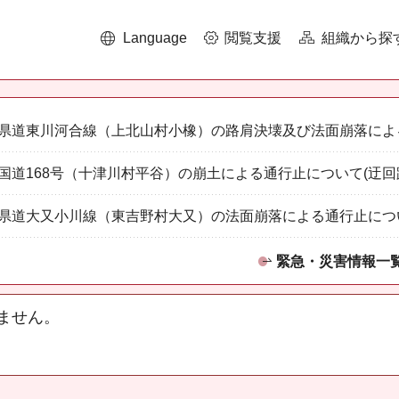
Language
閲覧支援
組織から探
県道東川河合線（上北山村小橡）の路肩決壊及び法面崩落によ
国道168号（十津川村平谷）の崩土による通行止について(迂回
県道大又小川線（東吉野村大又）の法面崩落による通行止につ
緊急・災害情報一
ません。