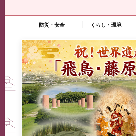
防災・安全
くらし・環境
中東情勢や原油価格上昇の影響
を受ける中小企業向け相談窓口
について
ふるさと納税なら、奈良