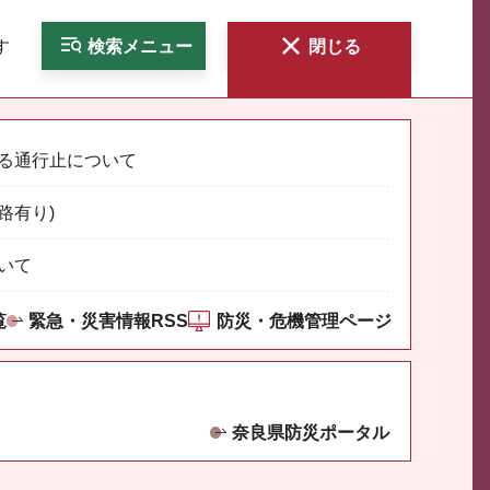
す
検索
メニュー
閉じる
る通行止について
路有り)
いて
覧
緊急・災害情報RSS
防災・危機管理ページ
奈良県防災ポータル