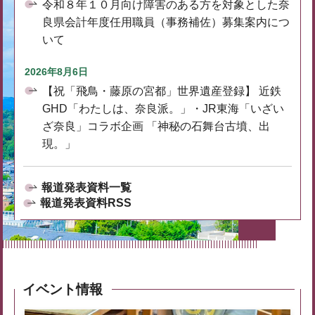
令和８年１０月向け障害のある方を対象とした奈
良県会計年度任用職員（事務補佐）募集案内につ
いて
2026年8月6日
【祝「飛鳥・藤原の宮都」世界遺産登録】 近鉄
GHD「わたしは、奈良派。」・JR東海「いざい
ざ奈良」コラボ企画 「神秘の石舞台古墳、出
現。」
報道発表資料一覧
報道発表資料RSS
イベント情報