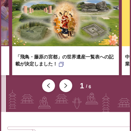
「飛鳥・藤原の宮都」の世界遺産一覧表への記
中
載が決定しました！
業
1
6