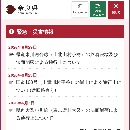
奈良県
検索
Language
閉じる
メニュー
緊急・災害情報
2026年6月29日
県道東川河合線（上北山村小橡）の路肩決壊及び
法面崩落による通行止について
2026年6月29日
国道168号（十津川村平谷）の崩土による通行止に
ついて(迂回路有り)
2026年6月3日
県道大又小川線（東吉野村大又）の法面崩落によ
る通行止について