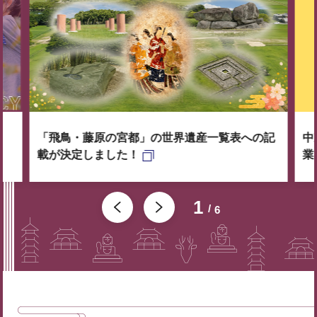
「飛鳥・藤原の宮都」の世界遺産一覧表への記
中
載が決定しました！
業
1
6