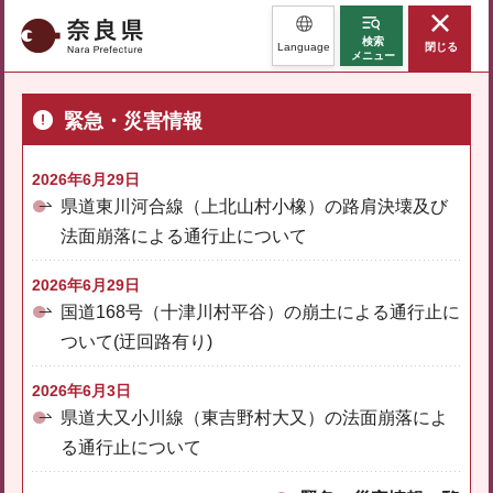
奈良県
検索
Language
閉じる
メニュー
緊急・災害情報
2026年6月29日
県道東川河合線（上北山村小橡）の路肩決壊及び
法面崩落による通行止について
2026年6月29日
国道168号（十津川村平谷）の崩土による通行止に
ついて(迂回路有り)
2026年6月3日
県道大又小川線（東吉野村大又）の法面崩落によ
る通行止について