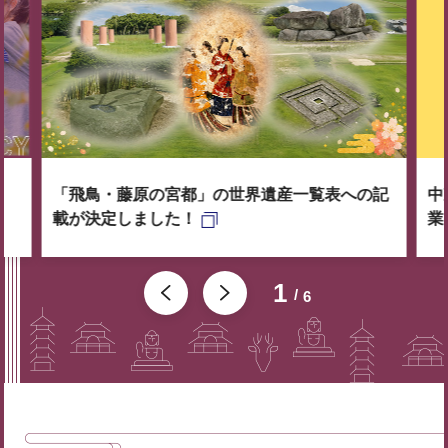
「飛鳥・藤原の宮都」の世界遺産一覧表への記
中
載が決定しました！
業
1
6