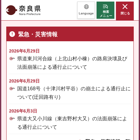
奈良県
検索
Language
閉じる
メニュー
緊急・災害情報
2026年6月29日
県道東川河合線（上北山村小橡）の路肩決壊及び
法面崩落による通行止について
2026年6月29日
国道168号（十津川村平谷）の崩土による通行止に
ついて(迂回路有り)
2026年6月3日
県道大又小川線（東吉野村大又）の法面崩落によ
る通行止について