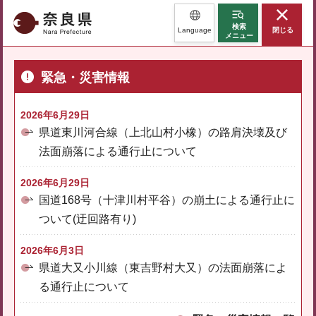
奈良県
検索
Language
閉じる
メニュー
緊急・災害情報
2026年6月29日
県道東川河合線（上北山村小橡）の路肩決壊及び
法面崩落による通行止について
2026年6月29日
国道168号（十津川村平谷）の崩土による通行止に
ついて(迂回路有り)
2026年6月3日
県道大又小川線（東吉野村大又）の法面崩落によ
る通行止について