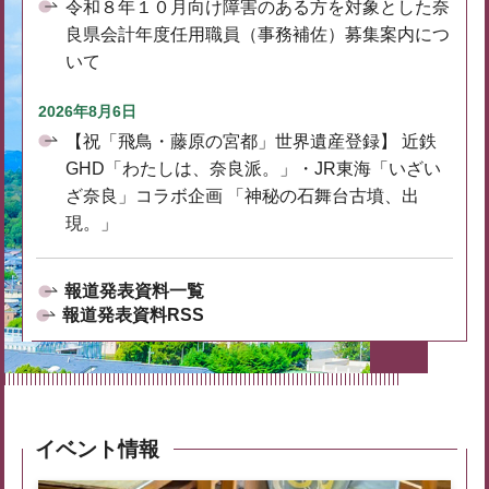
令和８年１０月向け障害のある方を対象とした奈
良県会計年度任用職員（事務補佐）募集案内につ
いて
2026年8月6日
【祝「飛鳥・藤原の宮都」世界遺産登録】 近鉄
GHD「わたしは、奈良派。」・JR東海「いざい
ざ奈良」コラボ企画 「神秘の石舞台古墳、出
現。」
報道発表資料一覧
報道発表資料RSS
イベント情報