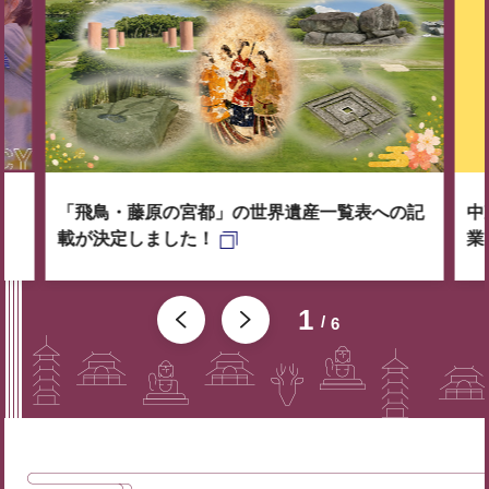
「飛鳥・藤原の宮都」の世界遺産一覧表への記
中
載が決定しました！
業
1
6