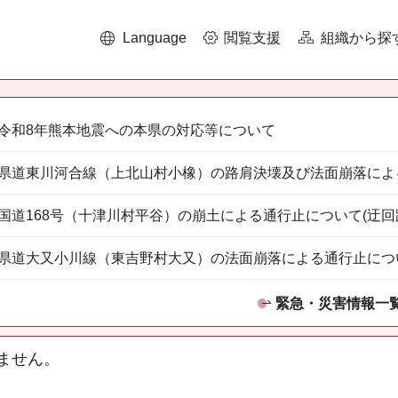
Language
閲覧支援
組織から探
令和8年熊本地震への本県の対応等について
県道東川河合線（上北山村小橡）の路肩決壊及び法面崩落によ
国道168号（十津川村平谷）の崩土による通行止について(迂回
県道大又小川線（東吉野村大又）の法面崩落による通行止につ
緊急・災害情報一
ません。