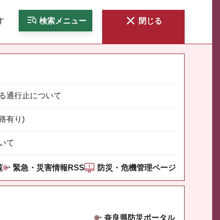
す
検索
メニュー
閉じる
る通行止について
路有り)
いて
覧
緊急・災害情報RSS
防災・危機管理ページ
奈良県防災ポータル