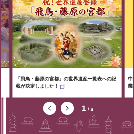
「飛鳥・藤原の宮都」の世界遺産一覧表への記
中
載が決定しました！
業
1
6