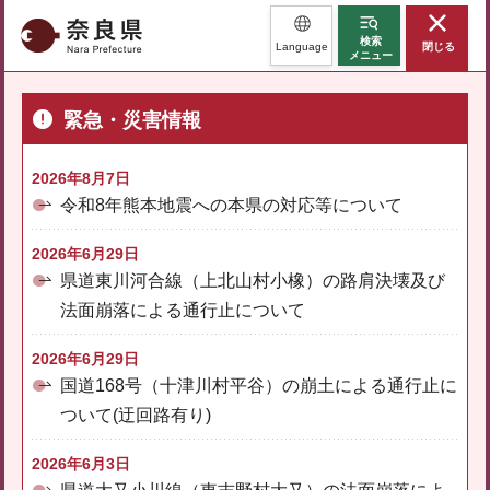
奈良県
検索
Language
閉じる
メニュー
緊急・災害情報
2026年8月7日
令和8年熊本地震への本県の対応等について
2026年6月29日
県道東川河合線（上北山村小橡）の路肩決壊及び
法面崩落による通行止について
2026年6月29日
国道168号（十津川村平谷）の崩土による通行止に
ついて(迂回路有り)
2026年6月3日