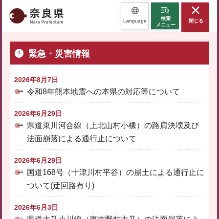
奈良県
検索
Language
閉じる
メニュー
緊急・災害情報
2026年8月7日
令和8年熊本地震への本県の対応等について
2026年6月29日
県道東川河合線（上北山村小橡）の路肩決壊及び
法面崩落による通行止について
2026年6月29日
国道168号（十津川村平谷）の崩土による通行止に
ついて(迂回路有り)
2026年6月3日