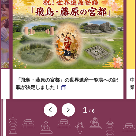
「飛鳥・藤原の宮都」の世界遺産一覧表への記
中
載が決定しました！
業
1
6