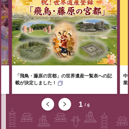
「飛鳥・藤原の宮都」の世界遺産一覧表への記
中
載が決定しました！
業
1
6