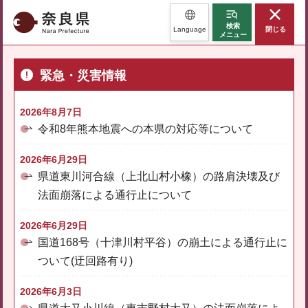
奈良県
検索
Language
閉じる
メニュー
緊急・災害情報
2026年8月7日
令和8年熊本地震への本県の対応等について
2026年6月29日
県道東川河合線（上北山村小橡）の路肩決壊及び
法面崩落による通行止について
2026年6月29日
国道168号（十津川村平谷）の崩土による通行止に
ついて(迂回路有り)
2026年6月3日