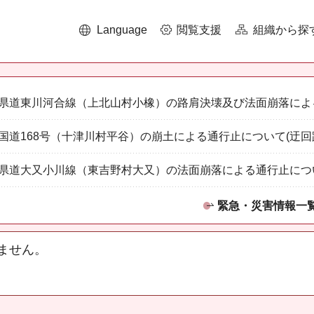
Language
閲覧支援
組織から探
県道東川河合線（上北山村小橡）の路肩決壊及び法面崩落によ
国道168号（十津川村平谷）の崩土による通行止について(迂回
県道大又小川線（東吉野村大又）の法面崩落による通行止につ
緊急・災害情報一
ません。