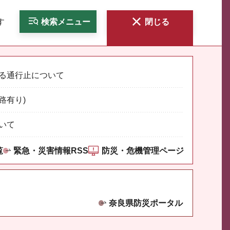
す
検索
メニュー
閉じる
る通行止について
路有り)
いて
覧
緊急・災害情報RSS
防災・危機管理ページ
奈良県防災ポータル