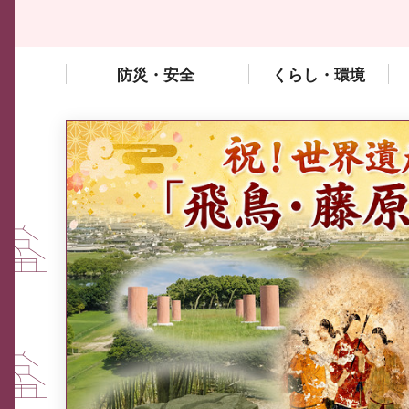
防災・安全
くらし・環境
中東情勢や原油価格上昇の影響
を受ける中小企業向け相談窓口
について
ふるさと納税なら、奈良