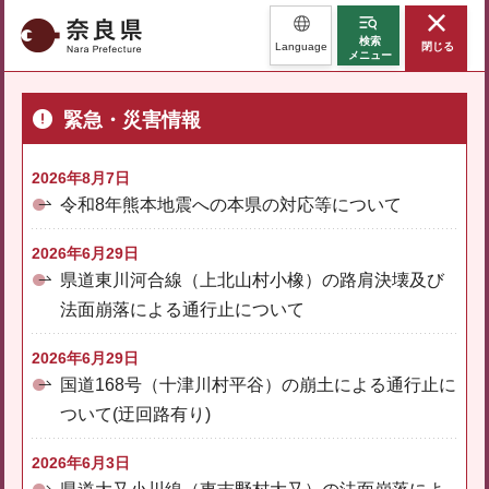
奈良県
検索
Language
閉じる
メニュー
緊急・災害情報
2026年8月7日
令和8年熊本地震への本県の対応等について
2026年6月29日
県道東川河合線（上北山村小橡）の路肩決壊及び
法面崩落による通行止について
2026年6月29日
国道168号（十津川村平谷）の崩土による通行止に
ついて(迂回路有り)
2026年6月3日