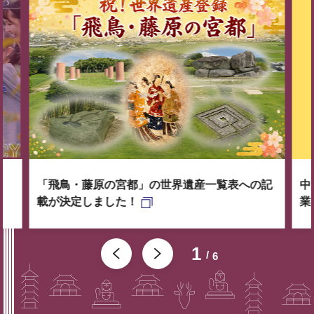
「飛鳥・藤原の宮都」の世界遺産一覧表への記
中
載が決定しました！
業
1
6