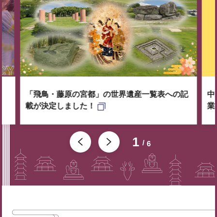
「飛鳥・藤原の宮都」の世界遺産一覧表への記
中
載が決定しました！
業
1
6