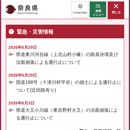
奈良県
検索
Language
閉じる
メニュー
緊急・災害情報
2026年6月29日
県道東川河合線（上北山村小橡）の路肩決壊及び
法面崩落による通行止について
2026年6月29日
国道168号（十津川村平谷）の崩土による通行止に
ついて(迂回路有り)
2026年6月3日
県道大又小川線（東吉野村大又）の法面崩落によ
る通行止について