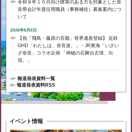
令和８年１０月向け障害のある方を対象とした奈
良県会計年度任用職員（事務補佐）募集案内につ
いて
2026年8月6日
【祝「飛鳥・藤原の宮都」世界遺産登録】 近鉄
GHD「わたしは、奈良派。」・JR東海「いざい
ざ奈良」コラボ企画 「神秘の石舞台古墳、出
現。」
報道発表資料一覧
報道発表資料RSS
イベント情報