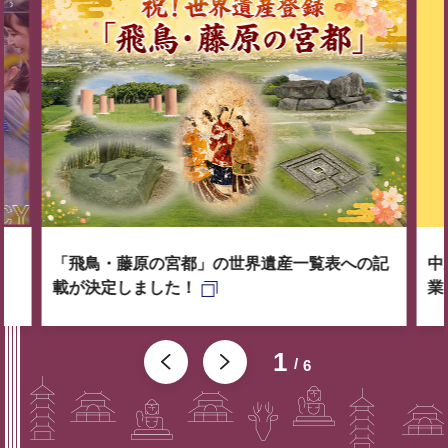
「飛鳥・藤原の宮都」の世界遺産一覧表への記
中
載が決定しました！
業
1
6