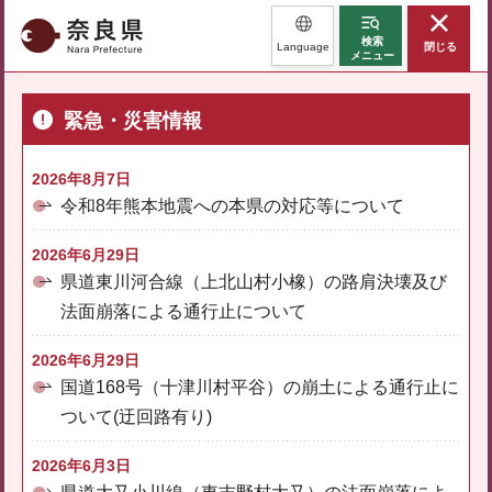
奈良県
検索
Language
閉じる
メニュー
緊急・災害情報
2026年8月7日
令和8年熊本地震への本県の対応等について
2026年6月29日
県道東川河合線（上北山村小橡）の路肩決壊及び
法面崩落による通行止について
2026年6月29日
国道168号（十津川村平谷）の崩土による通行止に
ついて(迂回路有り)
2026年6月3日