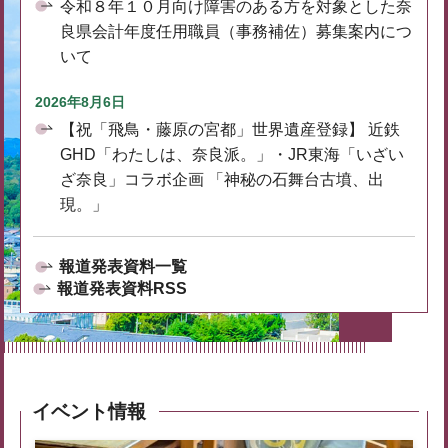
令和８年１０月向け障害のある方を対象とした奈
良県会計年度任用職員（事務補佐）募集案内につ
いて
2026年8月6日
【祝「飛鳥・藤原の宮都」世界遺産登録】 近鉄
GHD「わたしは、奈良派。」・JR東海「いざい
ざ奈良」コラボ企画 「神秘の石舞台古墳、出
現。」
報道発表資料一覧
報道発表資料RSS
イベント情報