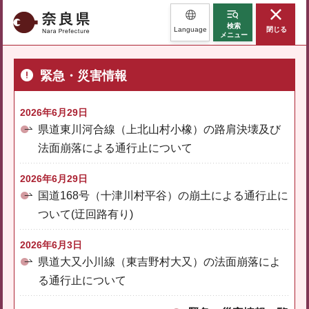
奈良県
検索
Language
閉じる
メニュー
緊急・災害情報
2026年6月29日
県道東川河合線（上北山村小橡）の路肩決壊及び
法面崩落による通行止について
2026年6月29日
国道168号（十津川村平谷）の崩土による通行止に
ついて(迂回路有り)
2026年6月3日
県道大又小川線（東吉野村大又）の法面崩落によ
る通行止について