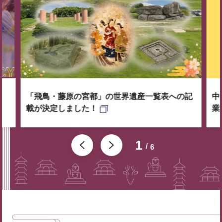
「飛鳥・藤原の宮都」の世界遺産一覧表への記
中
載が決定しました！
業
1
6