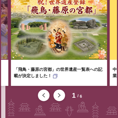
「飛鳥・藤原の宮都」の世界遺産一覧表への記
中
載が決定しました！
業
1
6