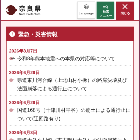
奈良県
検索
Language
閉じる
メニュー
緊急・災害情報
2026年8月7日
令和8年熊本地震への本県の対応等について
2026年6月29日
県道東川河合線（上北山村小橡）の路肩決壊及び
法面崩落による通行止について
2026年6月29日
国道168号（十津川村平谷）の崩土による通行止に
ついて(迂回路有り)
2026年6月3日