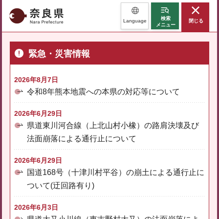
奈良県
検索
Language
閉じる
メニュー
緊急・災害情報
2026年8月7日
令和8年熊本地震への本県の対応等について
2026年6月29日
県道東川河合線（上北山村小橡）の路肩決壊及び
法面崩落による通行止について
2026年6月29日
国道168号（十津川村平谷）の崩土による通行止に
ついて(迂回路有り)
2026年6月3日