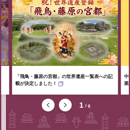
「飛鳥・藤原の宮都」の世界遺産一覧表への記
中
載が決定しました！
業
1
6