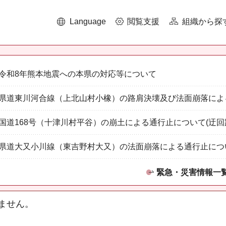
Language
閲覧支援
組織から探
令和8年熊本地震への本県の対応等について
県道東川河合線（上北山村小橡）の路肩決壊及び法面崩落によ
国道168号（十津川村平谷）の崩土による通行止について(迂回
県道大又小川線（東吉野村大又）の法面崩落による通行止につ
緊急・災害情報一
ません。