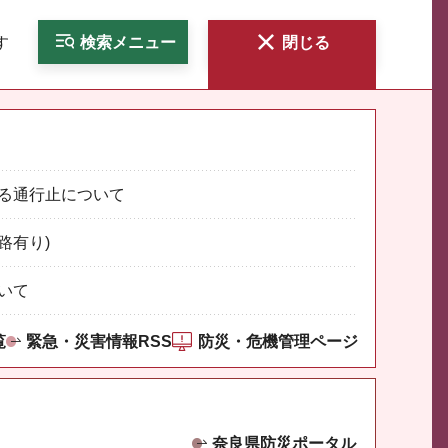
す
検索
メニュー
閉じる
る通行止について
路有り)
いて
覧
緊急・災害情報RSS
防災・危機管理ページ
奈良県防災ポータル