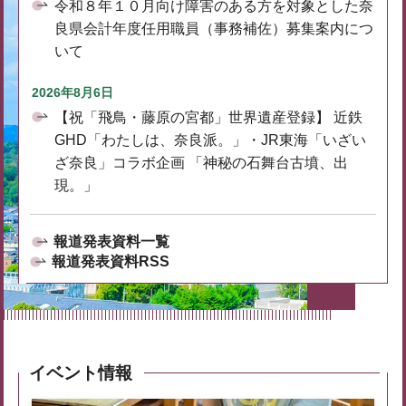
令和８年１０月向け障害のある方を対象とした奈
良県会計年度任用職員（事務補佐）募集案内につ
いて
2026年8月6日
【祝「飛鳥・藤原の宮都」世界遺産登録】 近鉄
GHD「わたしは、奈良派。」・JR東海「いざい
ざ奈良」コラボ企画 「神秘の石舞台古墳、出
現。」
報道発表資料一覧
報道発表資料RSS
イベント情報