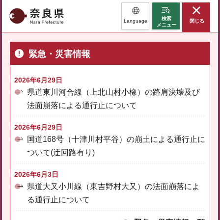
奈良県
検索
Language
閉じる
メニュー
緊急・災害情報
2026年6月29日
県道東川河合線（上北山村小橡）の路肩決壊及び
法面崩落による通行止について
2026年6月29日
国道168号（十津川村平谷）の崩土による通行止に
ついて(迂回路有り)
2026年6月3日
県道大又小川線（東吉野村大又）の法面崩落によ
る通行止について