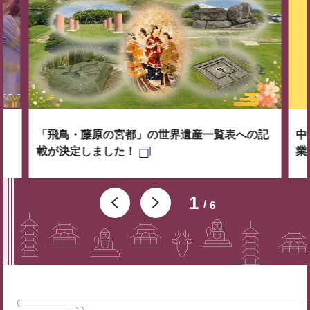
「飛鳥・藤原の宮都」の世界遺産一覧表への記
中
載が決定しました！
業
1
6