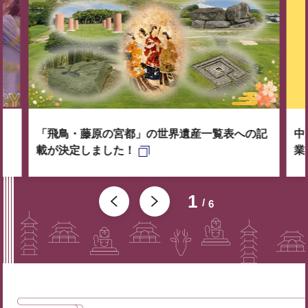
「飛鳥・藤原の宮都」の世界遺産一覧表への記
中
載が決定しました！
業
1
6