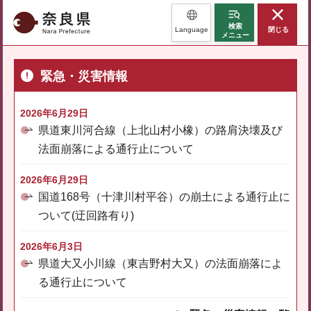
奈良県
検索
Language
閉じる
メニュー
緊急・災害情報
2026年6月29日
県道東川河合線（上北山村小橡）の路肩決壊及び
法面崩落による通行止について
2026年6月29日
国道168号（十津川村平谷）の崩土による通行止に
ついて(迂回路有り)
2026年6月3日
県道大又小川線（東吉野村大又）の法面崩落によ
る通行止について