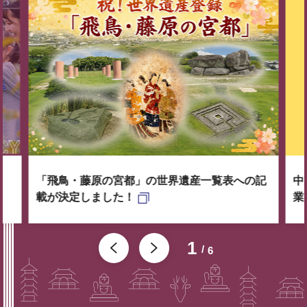
「飛鳥・藤原の宮都」の世界遺産一覧表への記
中
載が決定しました！
業
1
6