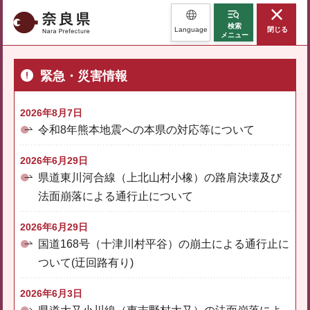
奈良県
検索
Language
閉じる
メニュー
緊急・災害情報
2026年8月7日
令和8年熊本地震への本県の対応等について
2026年6月29日
県道東川河合線（上北山村小橡）の路肩決壊及び
法面崩落による通行止について
2026年6月29日
国道168号（十津川村平谷）の崩土による通行止に
ついて(迂回路有り)
2026年6月3日