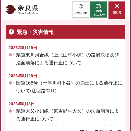
奈良県
検索
Language
閉じる
メニュー
緊急・災害情報
2026年6月29日
県道東川河合線（上北山村小橡）の路肩決壊及び
法面崩落による通行止について
2026年6月29日
国道168号（十津川村平谷）の崩土による通行止に
ついて(迂回路有り)
2026年6月3日
県道大又小川線（東吉野村大又）の法面崩落によ
る通行止について