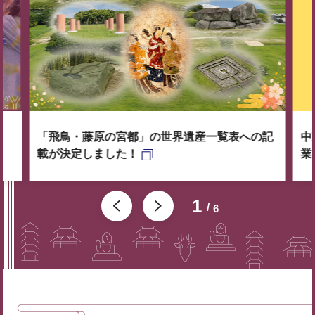
「飛鳥・藤原の宮都」の世界遺産一覧表への記
中
載が決定しました！
業
1
6