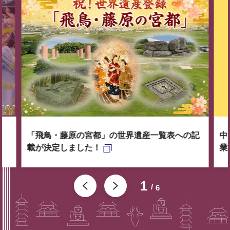
「飛鳥・藤原の宮都」の世界遺産一覧表への記
中
載が決定しました！
業
1
6