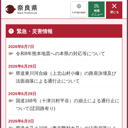
奈良県
検索
Language
閉じる
メニュー
緊急・災害情報
2026年8月7日
令和8年熊本地震への本県の対応等について
2026年6月29日
県道東川河合線（上北山村小橡）の路肩決壊及び
法面崩落による通行止について
2026年6月29日
国道168号（十津川村平谷）の崩土による通行止に
ついて(迂回路有り)
2026年6月3日