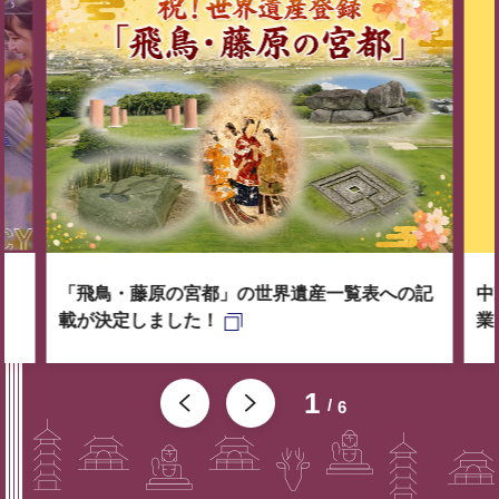
「飛鳥・藤原の宮都」の世界遺産一覧表への記
中
載が決定しました！
業
1
6