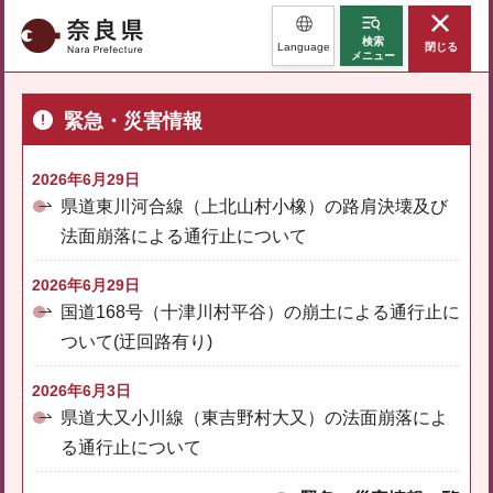
奈良県
検索
Language
閉じる
メニュー
緊急・災害情報
2026年6月29日
県道東川河合線（上北山村小橡）の路肩決壊及び
法面崩落による通行止について
2026年6月29日
国道168号（十津川村平谷）の崩土による通行止に
ついて(迂回路有り)
2026年6月3日
県道大又小川線（東吉野村大又）の法面崩落によ
る通行止について