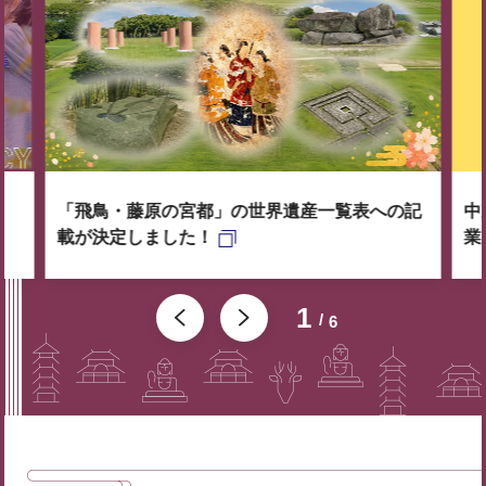
「飛鳥・藤原の宮都」の世界遺産一覧表への記
中
載が決定しました！
業
1
6