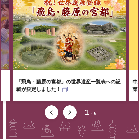
「飛鳥・藤原の宮都」の世界遺産一覧表への記
中
載が決定しました！
業
1
6