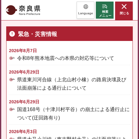
奈良県
検索
Language
閉じる
メニュー
緊急・災害情報
2026年8月7日
令和8年熊本地震への本県の対応等について
2026年6月29日
県道東川河合線（上北山村小橡）の路肩決壊及び
法面崩落による通行止について
2026年6月29日
国道168号（十津川村平谷）の崩土による通行止に
ついて(迂回路有り)
2026年6月3日