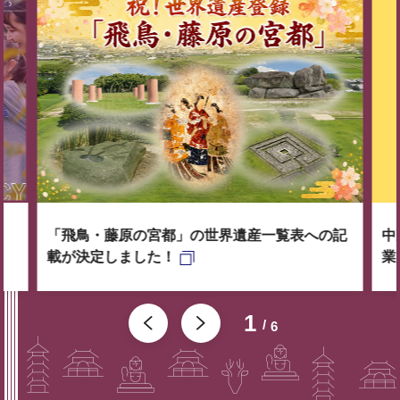
「飛鳥・藤原の宮都」の世界遺産一覧表への記
中
載が決定しました！
業
1
6