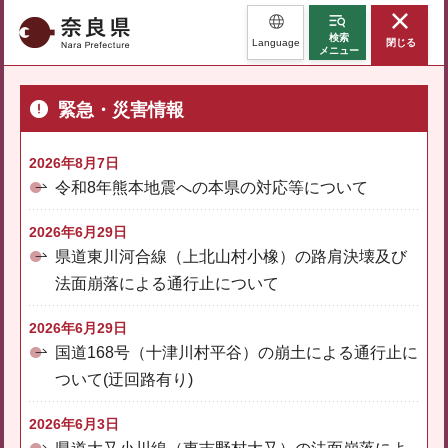
奈良県
検索
Language
閉じる
メニュー
緊急・災害情報
2026年8月7日
令和8年熊本地震への本県の対応等について
2026年6月29日
県道東川河合線（上北山村小橡）の路肩決壊及び
法面崩落による通行止について
2026年6月29日
国道168号（十津川村平谷）の崩土による通行止に
ついて(迂回路有り)
2026年6月3日