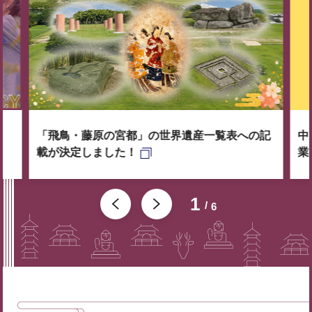
「飛鳥・藤原の宮都」の世界遺産一覧表への記
中
載が決定しました！
業
1
6