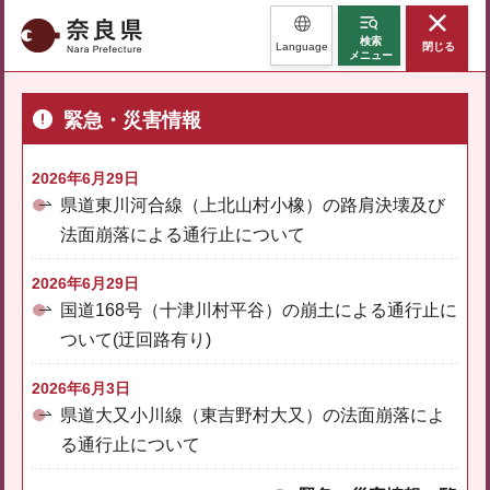
奈良県
検索
Language
閉じる
メニュー
緊急・災害情報
2026年6月29日
県道東川河合線（上北山村小橡）の路肩決壊及び
法面崩落による通行止について
2026年6月29日
国道168号（十津川村平谷）の崩土による通行止に
ついて(迂回路有り)
2026年6月3日
県道大又小川線（東吉野村大又）の法面崩落によ
る通行止について