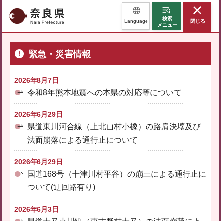
奈良県
検索
Language
閉じる
メニュー
緊急・災害情報
2026年8月7日
令和8年熊本地震への本県の対応等について
2026年6月29日
県道東川河合線（上北山村小橡）の路肩決壊及び
法面崩落による通行止について
2026年6月29日
国道168号（十津川村平谷）の崩土による通行止に
ついて(迂回路有り)
2026年6月3日