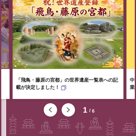
「飛鳥・藤原の宮都」の世界遺産一覧表への記
中
載が決定しました！
業
1
6