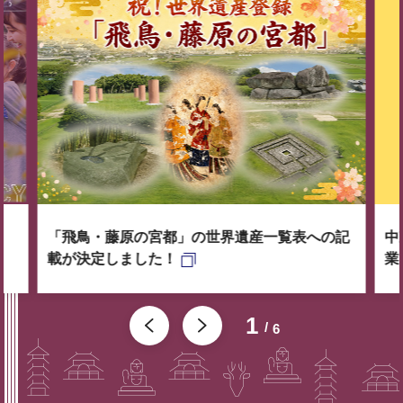
「飛鳥・藤原の宮都」の世界遺産一覧表への記
中
載が決定しました！
業
1
6