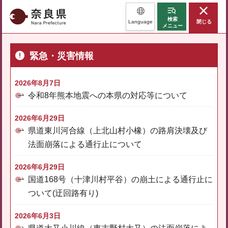
奈良県
検索
Language
閉じる
メニュー
緊急・災害情報
2026年8月7日
令和8年熊本地震への本県の対応等について
2026年6月29日
県道東川河合線（上北山村小橡）の路肩決壊及び
法面崩落による通行止について
2026年6月29日
国道168号（十津川村平谷）の崩土による通行止に
ついて(迂回路有り)
2026年6月3日