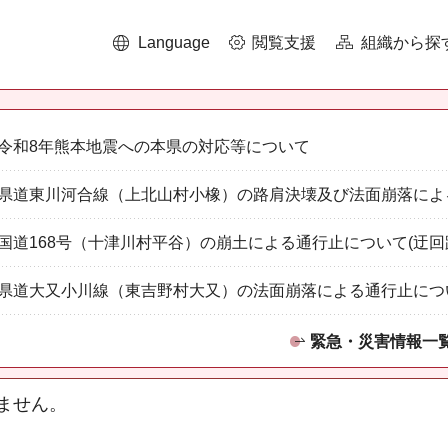
Language
閲覧支援
組織から探
令和8年熊本地震への本県の対応等について
県道東川河合線（上北山村小橡）の路肩決壊及び法面崩落によ
国道168号（十津川村平谷）の崩土による通行止について(迂回
県道大又小川線（東吉野村大又）の法面崩落による通行止につ
緊急・災害情報一
ません。