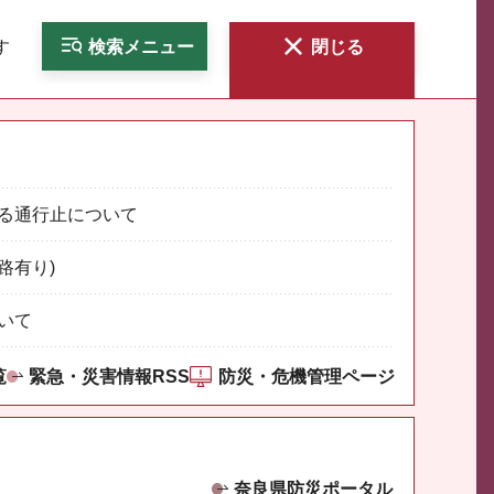
す
検索
メニュー
閉じる
る通行止について
路有り)
いて
覧
緊急・災害情報RSS
防災・危機管理ページ
奈良県防災ポータル