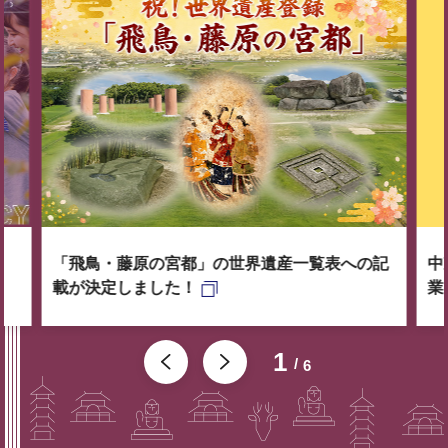
「飛鳥・藤原の宮都」の世界遺産一覧表への記
中
載が決定しました！
業
1
6