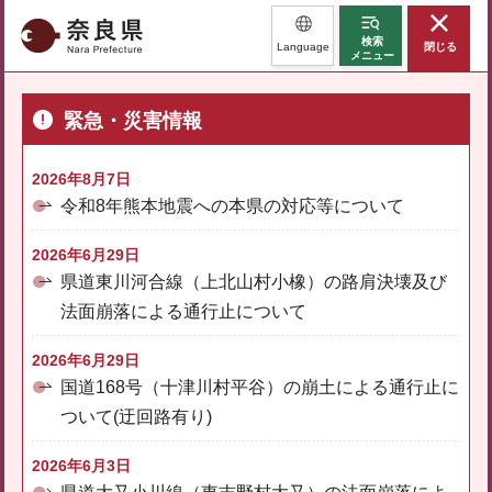
奈良県
検索
Language
閉じる
メニュー
緊急・災害情報
2026年8月7日
令和8年熊本地震への本県の対応等について
2026年6月29日
県道東川河合線（上北山村小橡）の路肩決壊及び
法面崩落による通行止について
2026年6月29日
国道168号（十津川村平谷）の崩土による通行止に
ついて(迂回路有り)
2026年6月3日