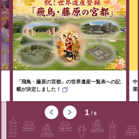
「飛鳥・藤原の宮都」の世界遺産一覧表への記
中
載が決定しました！
業
1
6