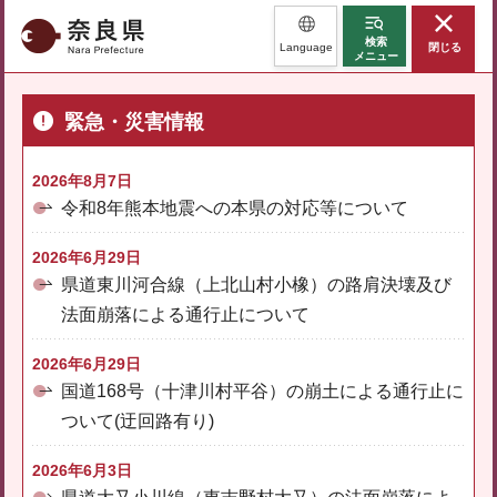
奈良県
検索
Language
閉じる
メニュー
緊急・災害情報
2026年8月7日
令和8年熊本地震への本県の対応等について
2026年6月29日
県道東川河合線（上北山村小橡）の路肩決壊及び
法面崩落による通行止について
2026年6月29日
国道168号（十津川村平谷）の崩土による通行止に
ついて(迂回路有り)
2026年6月3日